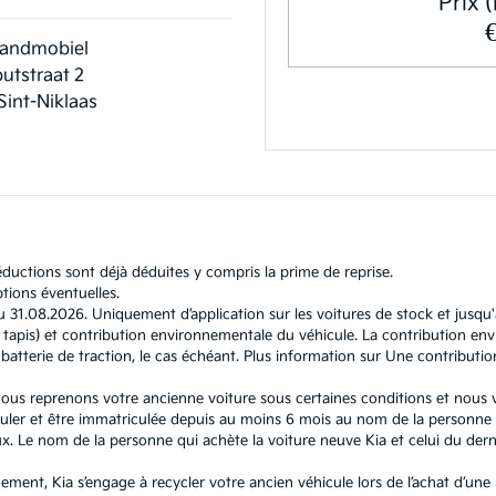
Prix (
andmobiel
utstraat 2
Sint-Niklaas
ductions sont déjà déduites y compris la prime de reprise.
tions éventuelles.
u 31.08.2026. Uniquement d’application sur les voitures de stock et jusqu
l et tapis) et contribution environnementale du véhicule. La contribution
atterie de traction, le cas échéant. Plus information sur
Une contributio
, nous reprenons votre ancienne voiture sous certaines conditions et nous
ouler et être immatriculée depuis au moins 6 mois au nom de la personne q
 Le nom de la personne qui achète la voiture neuve Kia et celui du dernie
nement, Kia s’engage à recycler votre ancien véhicule lors de l’achat d’un