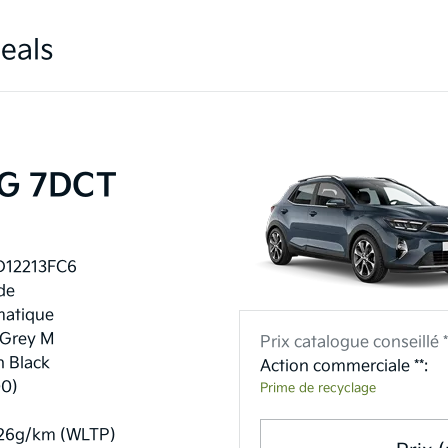
eals
ISG 7DCT
D12213FC6
de
atique
 Grey M
Prix catalogue conseillé *
n Black
Action commerciale **:
00)
Prime de recyclage
26g/km (WLTP)