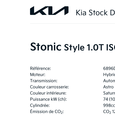
Kia Stock D
Stonic
Style 1.0T 
Référence:
6896
Moteur:
Hybri
Transmission:
Autom
Couleur carrosserie:
Astro
Couleur intérieure:
Satur
Puissance kW (ch):
74 (1
Cylindrée:
998cc
Émission de CO
:
CO
1
2
2