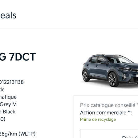
eals
ISG 7DCT
D12213FB8
de
atique
 Grey M
Prix catalogue conseillé *
n Black
Action commerciale **:
00)
Prime de recyclage
26g/km (WLTP)