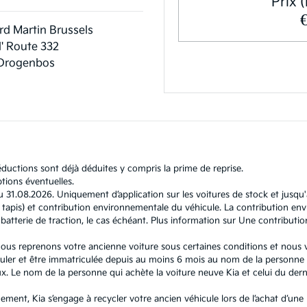
Prix (
rd Martin Brussels
' Route 332
Drogenbos
ductions sont déjà déduites y compris la prime de reprise.
tions éventuelles.
u 31.08.2026. Uniquement d’application sur les voitures de stock et jusqu
l et tapis) et contribution environnementale du véhicule. La contribution
atterie de traction, le cas échéant. Plus information sur
Une contributio
, nous reprenons votre ancienne voiture sous certaines conditions et nous
ouler et être immatriculée depuis au moins 6 mois au nom de la personne q
 Le nom de la personne qui achète la voiture neuve Kia et celui du dernie
nement, Kia s’engage à recycler votre ancien véhicule lors de l’achat d’un