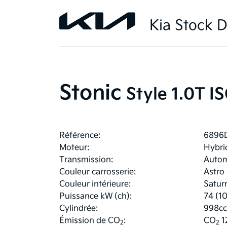
Kia Stock D
Stonic
Style 1.0T 
Référence:
6896
Moteur:
Hybri
Transmission:
Autom
Couleur carrosserie:
Astro
Couleur intérieure:
Satur
Puissance kW (ch):
74 (1
Cylindrée:
998cc
Émission de CO
:
CO
1
2
2