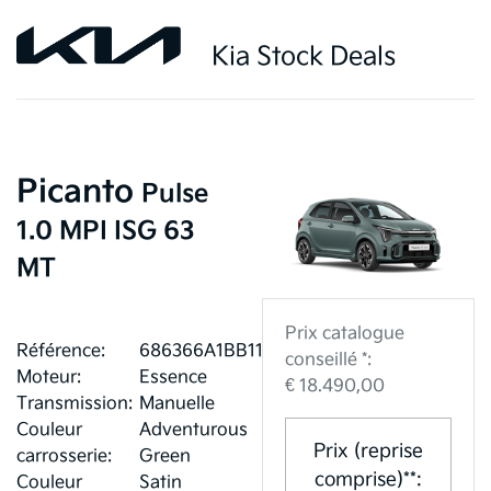
Kia Stock Deals
Picanto
Pulse
1.0 MPI ISG 63
MT
Prix catalogue
Référence:
686366A1BB119
conseillé *:
Moteur:
Essence
€ 18.490,00
Transmission:
Manuelle
Couleur
Adventurous
Prix (reprise
carrosserie:
Green
comprise)**:
Couleur
Satin