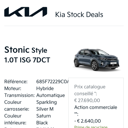
Kia Stock Deals
Stonic
Style
1.0T ISG 7DCT
Référence:
685F72229C0A0
Prix catalogue
Moteur:
Hybride
conseillé *:
Transmission:
Automatique
€ 27.690,00
Couleur
Sparkling
Action commerciale
carrosserie:
Silver M
**:
Couleur
Saturn
- € 2.640,00
intérieure:
Black
Prime de recyclage