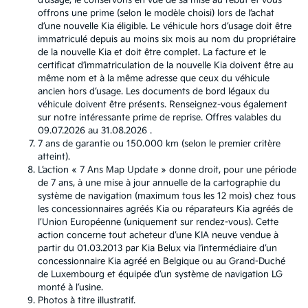
d’usage, le conservons en vue de sa mise au rebut et vous
offrons une prime (selon le modèle choisi) lors de l’achat
d’une nouvelle Kia éligible. Le véhicule hors d’usage doit être
immatriculé depuis au moins six mois au nom du propriétaire
de la nouvelle Kia et doit être complet. La facture et le
certificat d’immatriculation de la nouvelle Kia doivent être au
même nom et à la même adresse que ceux du véhicule
ancien hors d’usage. Les documents de bord légaux du
véhicule doivent être présents. Renseignez-vous également
sur notre intéressante prime de reprise. Offres valables du
09.07.2026 au 31.08.2026 .
7 ans de garantie ou 150.000 km (selon le premier critère
atteint).
L’action « 7 Ans Map Update » donne droit, pour une période
de 7 ans, à une mise à jour annuelle de la cartographie du
système de navigation (maximum tous les 12 mois) chez tous
les concessionnaires agréés Kia ou réparateurs Kia agréés de
l’Union Européenne (uniquement sur rendez-vous). Cette
action concerne tout acheteur d’une KIA neuve vendue à
partir du 01.03.2013 par Kia Belux via l’intermédiaire d’un
concessionnaire Kia agréé en Belgique ou au Grand-Duché
de Luxembourg et équipée d’un système de navigation LG
monté à l’usine.
Photos à titre illustratif.