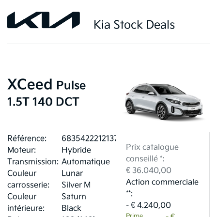
Kia Stock Deals
XCeed
Pulse
1.5T 140 DCT
Référence:
6835422212137
Prix catalogue
Moteur:
Hybride
conseillé *:
Transmission:
Automatique
€ 36.040,00
Couleur
Lunar
Action commerciale
carrosserie:
Silver M
**:
Couleur
Saturn
- € 4.240,00
intérieure:
Black
Prime