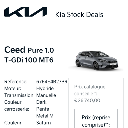
Kia Stock Deals
Ceed
Pure 1.0
T-GDi 100 MT6
Référence:
67E4E4B27B967
Prix catalogue
Moteur:
Hybride
conseillé *:
Transmission:
Manuelle
€ 26.740,00
Couleur
Dark
carrosserie:
Penta
Metal M
Prix (reprise
Couleur
Saturn
comprise)**: